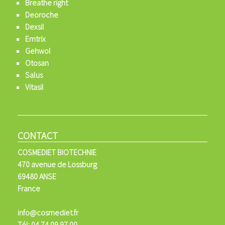
Breathe right
Deoroche
Dexsil
Emtrix
Gehwol
Otosan
Salus
Vitasil
CONTACT
COSMEDIET BIOTECHNIE
470 avenue de Lossburg
69480 ANSE
France
info@cosmediet.fr
Tél: 04 74 09 97 00